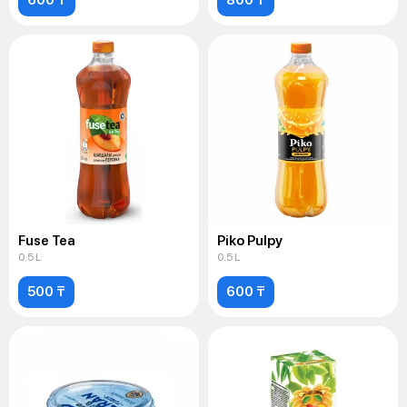
Fuse Tea
Piko Pulpy
0.5 L
0.5 L
500 ₸
600 ₸