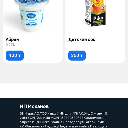
Айран
Детский сок
0.25 L
400 ₸
350 ₸
ИП Исханов
БИН для АО, ТОО и пр. / ИИН для ИП/ АҚ, ЖШС және т. б.
үшін БСН / ЖК үшін ЖСН 930620350744 Юридический
адрес/Заңды мекенжайы г.Павлодар ул.Гагарина 46
кв1 Фактический адрес/Нақты мекенжайы г.Павлодар