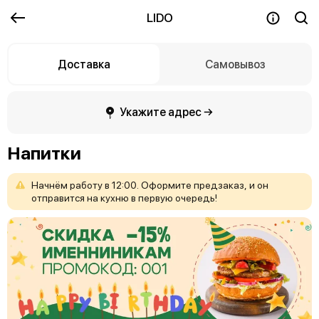
LIDO
Доставка
Самовывоз
Укажите адрес →
Напитки
Начнём
работу
в
12:00.
Оформите
предзаказ,
и
он
отправится
на
кухню
в
первую
очередь!