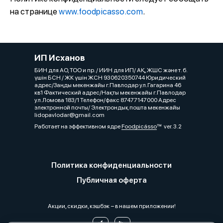
на странице
www.foodpicasso.com
.
ИП Исханов
БИН для АО, ТОО и пр. / ИИН для ИП/ АҚ, ЖШС және т. б.
үшін БСН / ЖК үшін ЖСН 930620350744 Юридический
адрес/Заңды мекенжайы г.Павлодар ул.Гагарина 46
кв1 Фактический адрес/Нақты мекенжайы г.Павлодар
ул.Ломова 183/1 Телефон/факс 87477147000 Адрес
электронной почты/ Электрондық пошта мекенжайы
lidopavlodar@gmail.com
Работает на эффективном ядре
Foodpicásso
ver. 3.2
Политика конфиденциальности
Публичная оферта
Акции, скидки, кэшбэк − в нашем приложении!