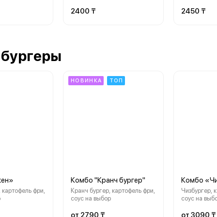
пиньоны, соус
жареные шампиньоны, соус
колбаска ох
ирменный «Lido»
ранч, соус фирменный «Lido»
халапеньо, 
2400 ₸
2450 ₸
соус ранч, 
Lido
 бургеры
НОВИНКА
ТОП
кен»
Комбо "Кранч бургер"
Комбо «Ч
 картофель фри,
Кранч бургер, картофель фри,
Чизбургер, 
р
соус на выбор
соус на выб
от 2790 ₸
от 3090 ₸