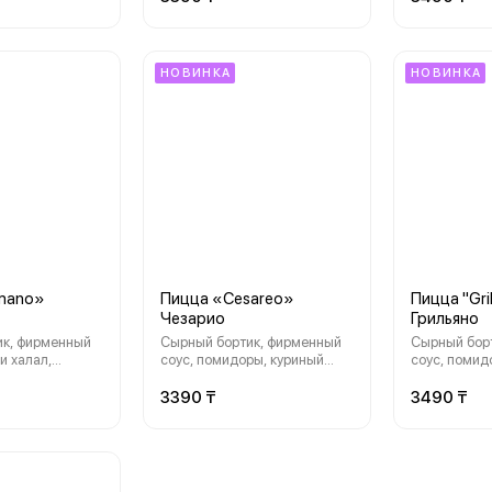
зелень
НОВИНКА
НОВИНКА
mano»
Пицца «Cesareo»
Пицца "Gri
Чезарио
Грильяно
нный
Сырный бортик, фирменный
Сырный бортик, фир
и халал,
соус, помидоры, куриный
соус, помид
 моцарелла,
рулет, сырный соус, сыр
рулет, барбе
нь
моцарелла, орегано
«Моцарелла
3390 ₸
3490 ₸