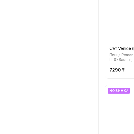
Сет Venice 
Пицца Romano
LIDO Sauce (L
мл., бесплатн
7290 ₸
НОВИНКА