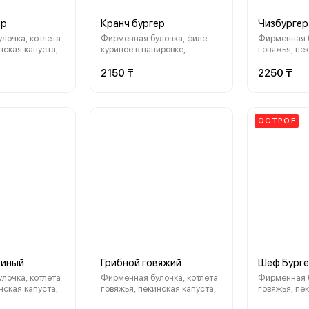
ер
Кранч бургер
Чизбургер
лочка, котлета
Фирменная булочка, филе
Фирменная б
нская капуста,
куриное в панировке,
говяжья, пе
расный лук, сыр
пекинская капуста,
корнишоны, 
ус ранч, соус
корнишоны, красный лук, сыр
Моцарелла, 
2150 ₸
2250 ₸
Lido»
Моцарелла, соус Ранч, соус
фирменный 
фирменный «Lido»
ОСТРОЕ
риный
Грибной говяжий
Шеф Бург
лочка, котлета
Фирменная булочка, котлета
Фирменная б
нская капуста,
говяжья, пекинская капуста,
говяжья, пе
расный лук,
корнишоны, красный лук,
корнишоны, 