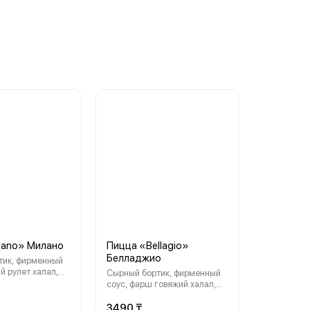
lano» Милано
Пицца «Bellagio»
Белладжио
менный
й рулет халал,
Сырный бортик, фирменный
, сыр
соус, фарш говяжий халал,
орегано, зелень
помидоры, сыр моцарелла,
орегано, зелень
3490 ₸