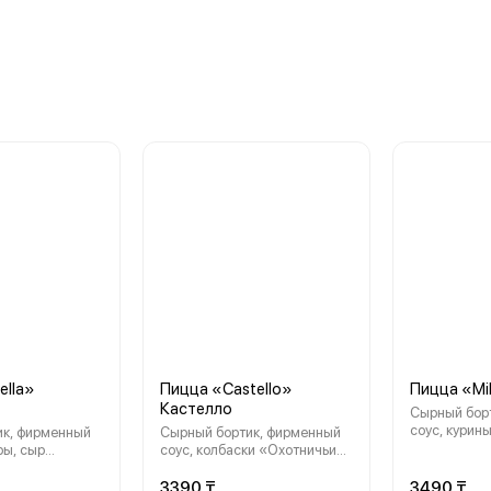
ella»
Пицца «Castello»
Пицца «Mi
Кастелло
Сырный бортик, фир
соус, курины
ик, фирменный
Сырный бортик, фирменный
шампиньоны
ры, сыр
соус, колбаски «Охотничьи»
моцарелла, 
егано, зелень
халал, шампиньоны, красный
лук, сыр моцарелла, орегано,
3390 ₸
3490 ₸