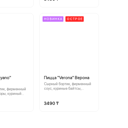
НОВИНКА
ОСТРОЕ
lyano"
Пицца "Verona" Верона
Сырный бортик, фирменный
соус, куриные байтсы,
менный
шампиньоны, помидоры, сыр
оры, куриный
«Моцарелла», соус Спайси
кю соус, сыр
», орегано
3490 ₸