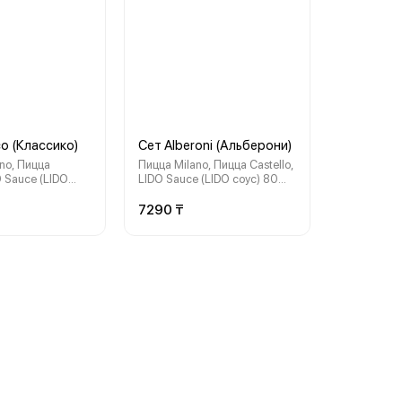
co (Классико)
Сет Alberoni (Альберони)
no, Пицца
Пицца Milano, Пицца Castello,
O Sauce (LIDO
LIDO Sauce (LIDO соус) 80
, бесплатная
мл, бесплатная доставка
7290 ₸