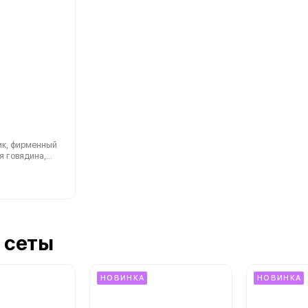
ик, фирменный
я говядина,
баски халал,
 халал,
ыр
 орегано,
 сеты
НОВИНКА
НОВИНКА