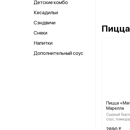
Детские комбо
Кесадильи
Сэндвичи
Пицца
Снеки
Напитки
Дополнительный соус
Пицца «Mar
Марелла
Сырный борт
соус, помидо
моцарелла, ор
2890 ₸