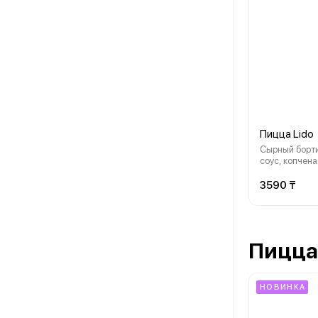
Пицца Lido
Сырный борт
соус, копчена
охотничьи кол
куриный рулет
3590 ₸
помидоры, с
«Моцарелла»,
зелень
Пицца
НОВИНКА