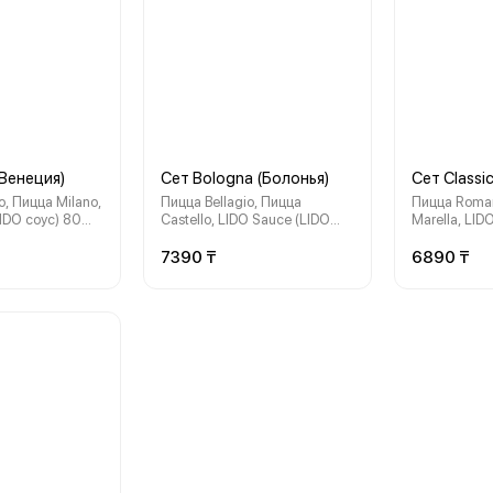
(Венеция)
Сет Bologna (Болонья)
Сет Classi
, Пицца Milano,
Пицца Bellagio, Пицца
Пицца Roma
IDO соус) 80
Castello, LIDO Sauce (LIDO
Marella, LID
ая доставка
соус) 80 мл, бесплатная
соус) 80 мл.
доставка
доставка
7390 ₸
6890 ₸