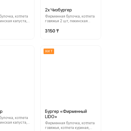
2х Чизбургер
улочка, котлета
Фирменная булочка, котлета
кинская капуста,
говяжья 2 шт, пекинская
красный лук, сыр
капуста, корнишоны, красный
соус ранч, соус
лук, сыр Моцарелла, соус
3150 ₸
«Lido»
ранч, соус фирменный «Lido»
ХИТ
ер
Бургер «Фирменный
LIDO»
улочка, котлета
кинская капуста,
Фирменная булочка, котлета
красный лук,
говяжья, котлета куриная,