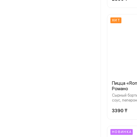
ХИТ
Пицца «Ro
Романо
Сырный бортик, фирме
соус, пеперон
маслины, сыр
орегано, зеле
3390 ₸
НОВИНКА