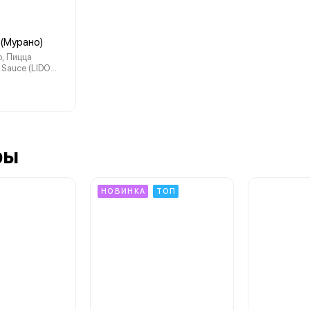
 (Мурано)
o, Пицца
бесплатная
ры
НОВИНКА
ТОП