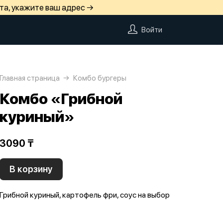
та, укажите ваш адрес →
Войти
Главная страница
Комбо бургеры
Комбо «Грибной
куриный»
3090 ₸
В корзину
Грибной куриный, картофель фри, соус на выбор