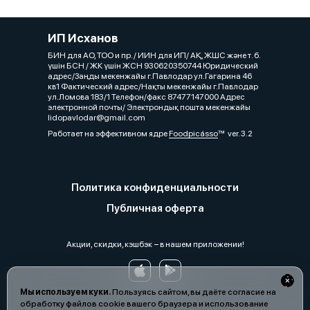
ИП Исханов
БИН для АО, ТОО и пр. / ИИН для ИП/ АҚ, ЖШС және т. б.
үшін БСН / ЖК үшін ЖСН 930620350744 Юридический
адрес/Заңды мекенжайы г.Павлодар ул.Гагарина 46
кв1 Фактический адрес/Нақты мекенжайы г.Павлодар
ул.Ломова 183/1 Телефон/факс 87477147000 Адрес
электронной почты/ Электрондық пошта мекенжайы
lidopavlodar@gmail.com
Работает на эффективном ядре
Foodpicásso
ver. 3.2
Политика конфиденциальности
Публичная оферта
Акции, скидки, кэшбэк − в нашем приложении!
Мы используем куки.
Пользуясь сайтом, вы даёте согласие на
обработку файлов cookie вашего браузера и использование